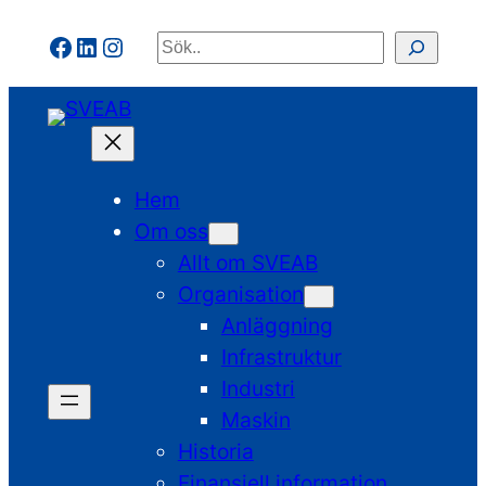
Hoppa
Facebook
LinkedIn
Instagram
Sök
till
innehåll
Hem
Om oss
Allt om SVEAB
Organisation
Anläggning
Infrastruktur
Industri
Maskin
Historia
Finansiell information