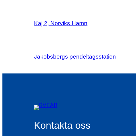
Kaj 2, Norviks Hamn
Jakobsbergs pendeltågsstation
Kontakta oss