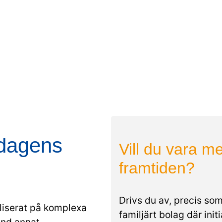
dagens
Vill du vara m
framtiden?
Drivs du av, precis som
aliserat på komplexa
familjärt bolag där init
and annat