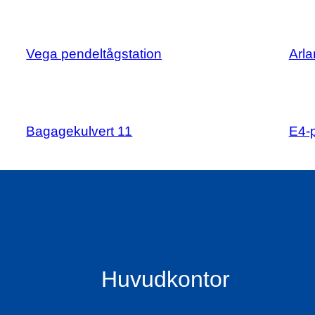
Vega pendeltågstation
Arl
Bagagekulvert 11
E4-
Huvudkontor