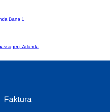
anda Bana 1
passagen, Arlanda
Faktura