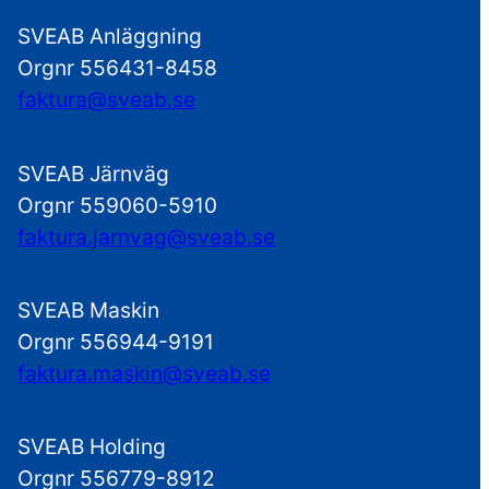
SVEAB Anläggning
Orgnr 556431-8458
faktura@sveab.se
SVEAB Järnväg
Orgnr 559060-5910
faktura.jarnvag@sveab.se
SVEAB Maskin
Orgnr 556944-9191
faktura.maskin@sveab.se
SVEAB Holding
Orgnr 556779-8912