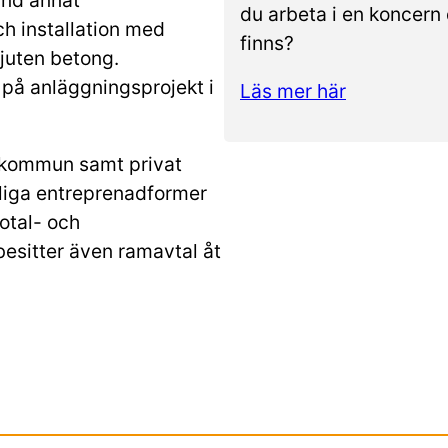
du arbeta i en koncer
h installation med
finns?
juten betong.
 på anläggningsprojekt i
Läs mer här
 kommun samt privat
tliga entreprenadformer
total- och
esitter även ramavtal åt