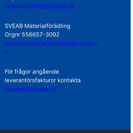
faktura.holding@sveab.se
SVEAB Materialförädling
Orgnr 556657-3092
faktura.materialforadling@sveab.s
e
För frågor angående
leverantörsfakturor kontakta
ekonomi@sveab.se